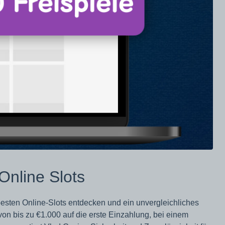
Online Slots
esten Online-Slots entdecken und ein unvergleichliches
n bis zu €1.000 auf die erste Einzahlung, bei einem