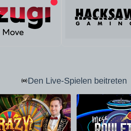
Den Live-Spielen beitreten