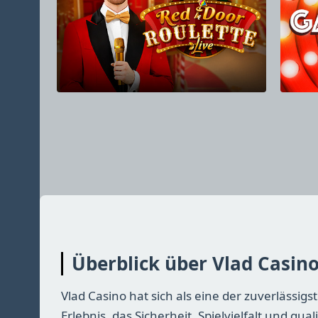
Überblick über Vlad Casin
Vlad Casino hat sich als eine der zuverlässi
Erlebnis, das Sicherheit, Spielvielfalt und qua